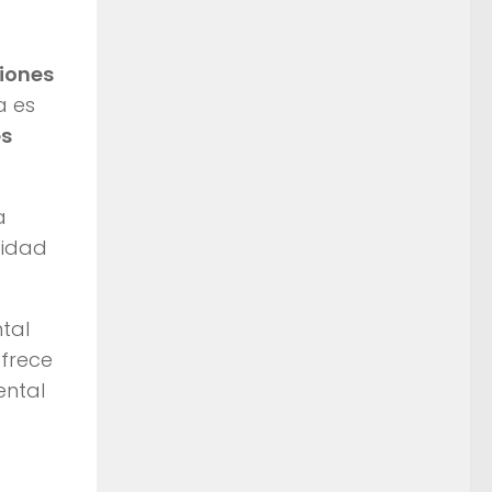
ciones
a es
es
a
tidad
tal
frece
ental