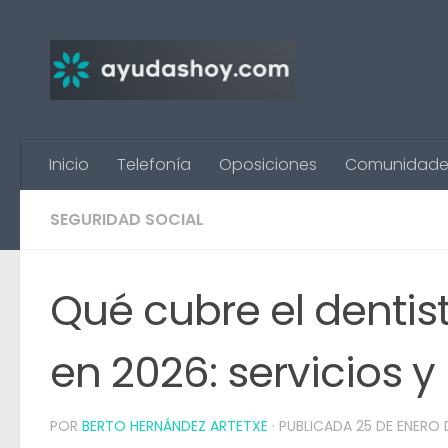
Saltar al contenido
Inicio
Telefonía
Oposiciones
Comunidade
SEGURIDAD SOCIAL
Qué cubre el dentis
en 2026: servicios y
POR
BERTO HERNÁNDEZ ARTETXE
· PUBLICADA
25 DE ENERO 