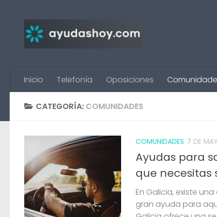
Saltar al contenido
Inicio
Telefonía
Oposiciones
Comunidade
CATEGORÍA:
COMUNIDADES
COMUNIDADES
7 DE MA
Ayudas para sa
que necesitas 
En Galicia, existe u
gran ayuda para aque
Galicia ofrece una seri