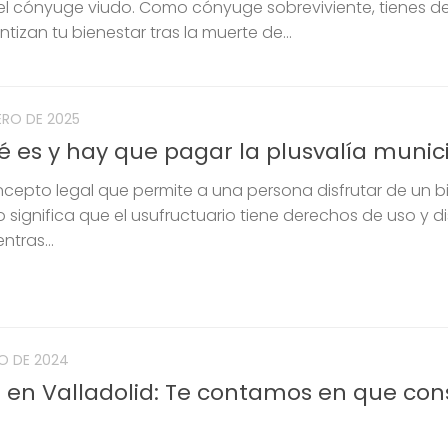
 del cónyuge viudo. Como cónyuge sobreviviente, tienes 
tizan tu bienestar tras la muerte de...
ERO DE 2025
é es y hay que pagar la plusvalía munic
ncepto legal que permite a una persona disfrutar de un b
o significa que el usufructuario tiene derechos de uso y di
ntras...
IO DE 2024
 en Valladolid: Te contamos en que con