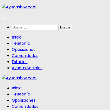
Saltar
al
contenido
Buscar:
Inicio
Telefonía
Oposiciones
Comunidades
Estudios
Ayudas Sociales
Inicio
Telefonía
Oposiciones
Comunidades