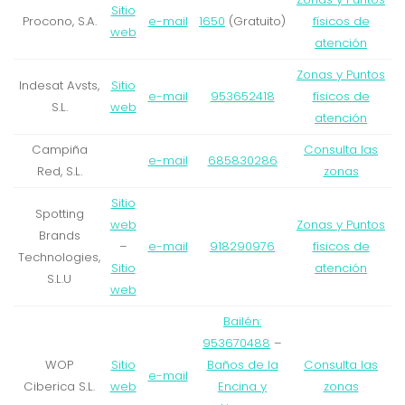
Sitio
Procono, S.A.
e-mail
1650
(Gratuito)
físicos de
web
atención
Zonas y Puntos
Indesat Avsts,
Sitio
e-mail
953652418
físicos de
S.L.
web
atención
Campiña
Consulta las
e-mail
685830286
Red, S.L.
zonas
Sitio
Spotting
web
Zonas y Puntos
Brands
–
e-mail
918290976
físicos de
Technologies,
Sitio
atención
S.L.U
web
Bailén:
953670488
–
WOP
Sitio
Baños de la
Consulta las
e-mail
Ciberica S.L.
web
Encina y
zonas