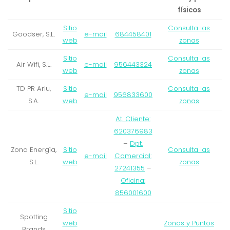
físicos
Sitio
Consulta las
Goodser, S.L.
e-mail
684458401
web
zonas
Sitio
Consulta las
Air Wifi, S.L.
e-mail
956443324
web
zonas
TD PR Arlu,
Sitio
Consulta las
e-mail
956833600
S.A.
web
zonas
At. Cliente:
620376983
–
Dpt.
Zona Energía,
Sitio
Consulta las
e-mail
Comercial:
S.L.
web
zonas
27241355
–
Oficina:
856001600
Sitio
Spotting
web
Zonas y Puntos
Brands