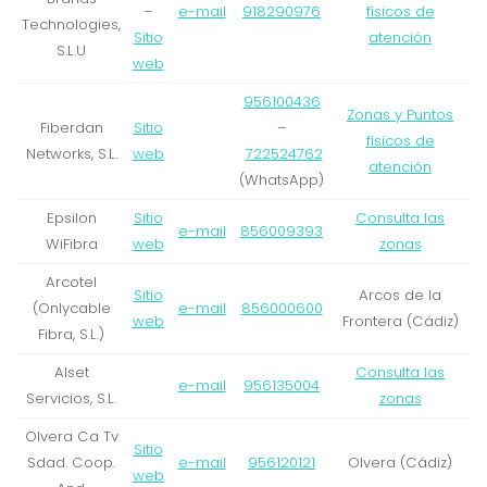
–
e-mail
918290976
físicos de
Technologies,
Sitio
atención
S.L.U
web
956100436
Zonas y Puntos
Fiberdan
Sitio
–
físicos de
Networks, S.L.
web
722524762
atención
(WhatsApp)
Epsilon
Sitio
Consulta las
e-mail
856009393
WiFibra
web
zonas
Arcotel
Sitio
Arcos de la
(Onlycable
e-mail
856000600
web
Frontera (Cádiz)
Fibra, S.L.)
Alset
Consulta las
e-mail
956135004
Servicios, S.L.
zonas
Olvera Ca Tv
Sitio
Sdad. Coop.
e-mail
956120121
Olvera (Cádiz)
web