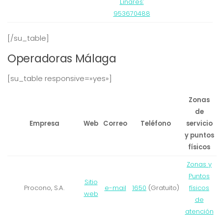
Linares:
953670488
[/su_table]
Operadoras Málaga
[su_table responsive=»yes»]
Zonas
de
Empresa
Web
Correo
Teléfono
servicio
y puntos
físicos
Zonas y
Puntos
Sitio
Procono, S.A.
e-mail
1650
(Gratuito)
físicos
web
de
atención