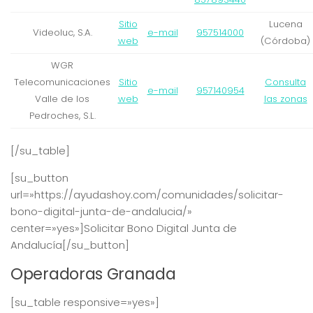
Sitio
Lucena
Videoluc, S.A.
e-mail
957514000
web
(Córdoba)
WGR
Telecomunicaciones
Sitio
Consulta
e-mail
957140954
Valle de los
web
las zonas
Pedroches, S.L.
[/su_table]
[su_button
url=»https://ayudashoy.com/comunidades/solicitar-
bono-digital-junta-de-andalucia/»
center=»yes»]Solicitar Bono Digital Junta de
Andalucía[/su_button]
Operadoras Granada
[su_table responsive=»yes»]