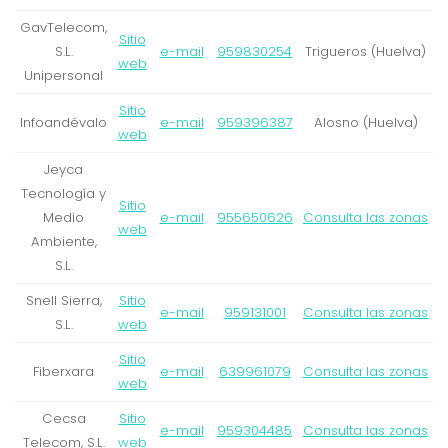
GavTelecom,
Sitio
S.L.
e-mail
959830254
Trigueros (Huelva)
web
Unipersonal
Sitio
Infoandévalo
e-mail
959396387
Alosno (Huelva)
web
Jeyca
Tecnología y
Sitio
Medio
e-mail
955650626
Consulta las zonas
web
Ambiente,
S.L.
Snell Sierra,
Sitio
e-mail
959131001
Consulta las zonas
S.L.
web
Sitio
Fiberxara
e-mail
639961079
Consulta las zonas
web
Cecsa
Sitio
e-mail
959304485
Consulta las zonas
Telecom, S.L.
web