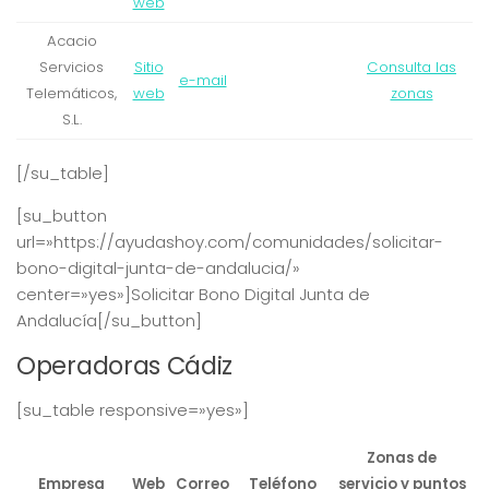
web
Acacio
Servicios
Sitio
Consulta las
e-mail
Telemáticos,
web
zonas
S.L.
[/su_table]
[su_button
url=»https://ayudashoy.com/comunidades/solicitar-
bono-digital-junta-de-andalucia/»
center=»yes»]Solicitar Bono Digital Junta de
Andalucía[/su_button]
Operadoras Cádiz
[su_table responsive=»yes»]
Zonas de
Empresa
Web
Correo
Teléfono
servicio y puntos