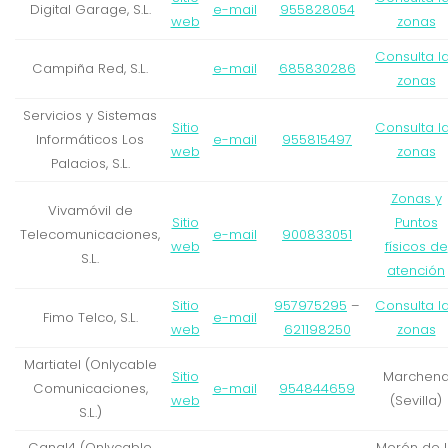
Digital Garage, S.L.
e-mail
955828054
web
zonas
Consulta l
Campiña Red, S.L.
e-mail
685830286
zonas
Servicios y Sistemas
Sitio
Consulta l
Informáticos Los
e-mail
955815497
web
zonas
Palacios, S.L.
Zonas y
Vivamóvil de
Sitio
Puntos
Telecomunicaciones,
e-mail
900833051
web
físicos de
S.L.
atención
Sitio
957975295
–
Consulta l
Fimo Telco, S.L.
e-mail
web
621198250
zonas
Martiatel (Onlycable
Sitio
Marchen
Comunicaciones,
e-mail
954844659
web
(Sevilla)
S.L.)
Canal4 (Onlycable
Morón de 