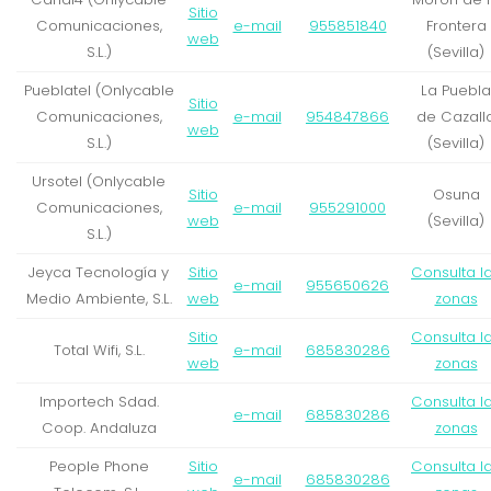
Sitio
Comunicaciones,
e-mail
955851840
Frontera
web
S.L.)
(Sevilla)
Pueblatel (Onlycable
La Puebla
Sitio
Comunicaciones,
e-mail
954847866
de Cazall
web
S.L.)
(Sevilla)
Ursotel (Onlycable
Sitio
Osuna
Comunicaciones,
e-mail
955291000
web
(Sevilla)
S.L.)
Jeyca Tecnología y
Sitio
Consulta l
e-mail
955650626
Medio Ambiente, S.L.
web
zonas
Sitio
Consulta l
Total Wifi, S.L.
e-mail
685830286
web
zonas
Importech Sdad.
Consulta l
e-mail
685830286
Coop. Andaluza
zonas
People Phone
Sitio
Consulta l
e-mail
685830286