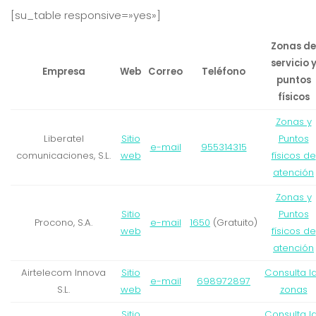
[su_table responsive=»yes»]
Zonas de
servicio 
Empresa
Web
Correo
Teléfono
puntos
físicos
Zonas y
Liberatel
Sitio
Puntos
e-mail
955314315
comunicaciones, S.L.
web
físicos de
atención
Zonas y
Sitio
Puntos
Procono, S.A.
e-mail
1650
(Gratuito)
web
físicos de
atención
Airtelecom Innova
Sitio
Consulta l
e-mail
698972897
S.L.
web
zonas
Sitio
Consulta l