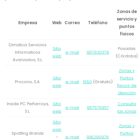
Zonas de
servicio y
Empresa
Web
Correo
Teléfono
puntos
físicos
Dimatica Servicios
Sitio
Posadas
Informaticos
e-mail
957630376
web
(Córdoba)
Avanzados, S.L.
Zonas y
Sitio
Puntos
Procono, S.A.
e-mail
1650
(Gratuito)
web
físicos de
atención
Inside PC Peñarroya,
Sitio
Consulta
e-mail
957570957
S.L.
web
las zonas
Sitio
Zonas y
web
Spotting Brands
Puntos
–
e-mail
918290976