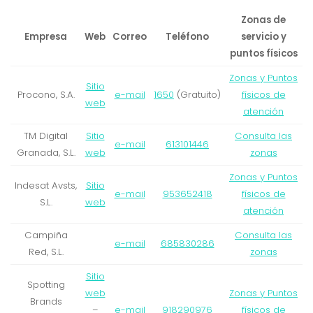
Zonas de
Empresa
Web
Correo
Teléfono
servicio y
puntos físicos
Zonas y Puntos
Sitio
Procono, S.A.
e-mail
1650
(Gratuito)
físicos de
web
atención
TM Digital
Sitio
Consulta las
e-mail
613101446
Granada, S.L.
web
zonas
Zonas y Puntos
Indesat Avsts,
Sitio
e-mail
953652418
físicos de
S.L.
web
atención
Campiña
Consulta las
e-mail
685830286
Red, S.L.
zonas
Sitio
Spotting
web
Zonas y Puntos
Brands
–
e-mail
918290976
físicos de