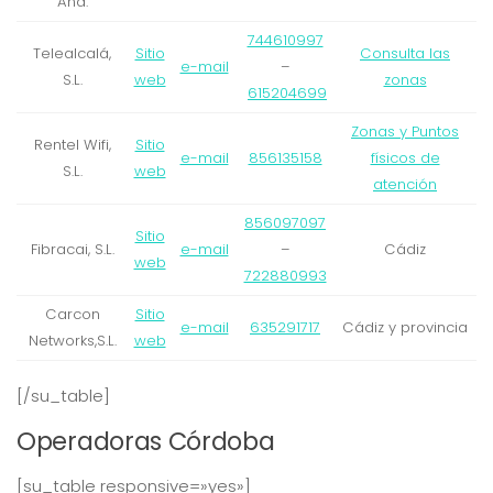
And.
744610997
Telealcalá,
Sitio
Consulta las
e-mail
–
S.L.
web
zonas
615204699
Zonas y Puntos
Rentel Wifi,
Sitio
e-mail
856135158
físicos de
S.L.
web
atención
856097097
Sitio
Fibracai, S.L.
e-mail
–
Cádiz
web
722880993
Carcon
Sitio
e-mail
635291717
Cádiz y provincia
Networks,S.L.
web
[/su_table]
Operadoras Córdoba
[su_table responsive=»yes»]