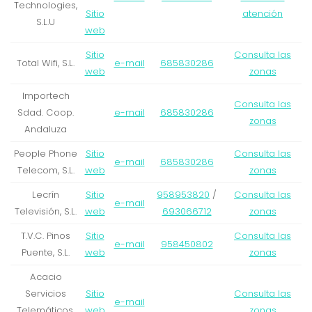
Technologies,
Sitio
atención
S.L.U
web
Sitio
Consulta las
Total Wifi, S.L.
e-mail
685830286
web
zonas
Importech
Consulta las
Sdad. Coop.
e-mail
685830286
zonas
Andaluza
People Phone
Sitio
Consulta las
e-mail
685830286
Telecom, S.L.
web
zonas
Lecrín
Sitio
958953820
/
Consulta las
e-mail
Televisión, S.L.
web
693066712
zonas
T.V.C. Pinos
Sitio
Consulta las
e-mail
958450802
Puente, S.L.
web
zonas
Acacio
Servicios
Sitio
Consulta las
e-mail
Telemáticos,
web
zonas