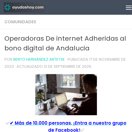
Saltar al contenido
COMUNIDADES
Operadoras De internet Adheridas al
bono digital de Andalucia
POR
BERTO HERNÁNDEZ ARTETXE
· PUBLICADA
17 DE NOVIEMBRE DE
2023
· ACTUALIZADO
21 DE SEPTIEMBRE DE 2025
✅
✔ Más de 10.000 personas. ¡Entra a nuestro grupo
de Facebook!
✅