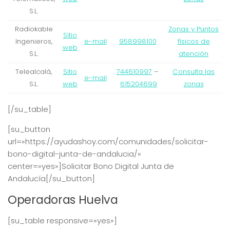
S.L.
Radiokable
Zonas y Puntos
Sitio
Ingenieros,
e-mail
958998100
físicos de
web
S.L.
atención
Telealcalá,
Sitio
744610997
–
Consulta las
e-mail
S.L.
web
615204699
zonas
[/su_table]
[su_button
url=»https://ayudashoy.com/comunidades/solicitar-
bono-digital-junta-de-andalucia/»
center=»yes»]Solicitar Bono Digital Junta de
Andalucía[/su_button]
Operadoras Huelva
[su_table responsive=»yes»]