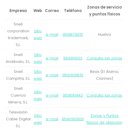
Zonas de servicio
Empresa
Web
Correo
Teléfono
y puntos físicos
Snell
corporation
Sitio
e-mail
959879010
Huelva
trademark,
web
S.L.
Snell
Sitio
e-mail
959911003
Consulta las zonas
Andévalo, S.L.
web
Snell
Sitio
Beas (El Álamo,
e-mail
959309819
Campiña, S.L.
web
Clarines)
Snell
Sitio
Cuenca
e-mail
959581443
Consulta las zonas
web
Minera, S.L.
Televisión
Sitio
Zonas y Puntos
Cable Digital
e-mail
959090909
web
físicos de atención
S.L.