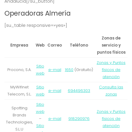
Andalucía[/su_button]
Operadoras Almería
[su_table responsive=»yes»]
Zonas de
Empresa
Web
Correo
Teléfono
servicio y
puntos físicos
Zonas y Puntos
Sitio
Procono, S.A.
e-mail
1650
(Gratuito)
físicos de
web
atención
MyWifinet
Sitio
Consulta las
e-mail
694496303
Telecom, S.L.
web
zonas
Sitio
Spotting
web
Zonas y Puntos
Brands
–
e-mail
918290976
físicos de
Technologies,
Sitio
atención
S.L.U