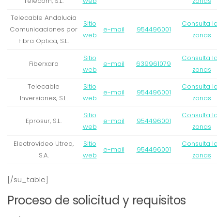
Telecom, S.L.
web
zonas
Telecable Andalucía
Sitio
Consulta l
Comunicaciones por
e-mail
954496001
web
zonas
Fibra Óptica, S.L.
Sitio
Consulta l
Fiberxara
e-mail
639961079
web
zonas
Telecable
Sitio
Consulta l
e-mail
954496001
Inversiones, S.L.
web
zonas
Sitio
Consulta l
Eprosur, S.L.
e-mail
954496001
web
zonas
Electrovideo Utrea,
Sitio
Consulta l
e-mail
954496001
S.A.
web
zonas
[/su_table]
Proceso de solicitud y requisitos