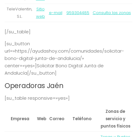
TeleValentin,
Sitio
e-mail
959304485
Consulta las zonas
S.L.
web
[/su_table]
[su_button
url=»https://ayudashoy.com/comunidades/solicitar-
bono-digital-junta-de-andalucia/»
center=»yes»]Solicitar Bono Digital Junta de
Andalucía[/su_button]
Operadoras Jaén
[su_table responsive=»yes»]
Zonas de
Empresa
Web
Correo
Teléfono
servicio y
puntos físicos
Zonas y Puntos