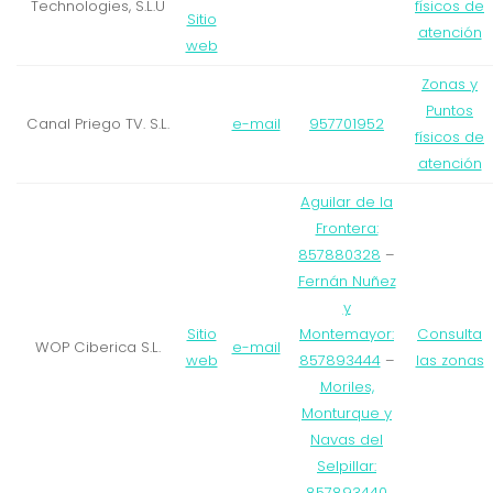
Technologies, S.L.U
físicos de
Sitio
atención
web
Zonas y
Puntos
Canal Priego TV. S.L.
e-mail
957701952
físicos de
atención
Aguilar de la
Frontera:
857880328
–
Fernán Nuñez
y
Sitio
Montemayor:
Consulta
WOP Ciberica S.L.
e-mail
web
857893444
–
las zonas
Moriles,
Monturque y
Navas del
Selpillar:
857893440