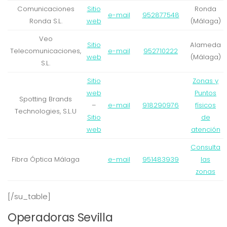
Comunicaciones
Sitio
Ronda
e-mail
952877548
Ronda S.L.
web
(Málaga)
Veo
Sitio
Alameda
Telecomunicaciones,
e-mail
952710222
web
(Málaga)
S.L.
Sitio
Zonas y
web
Puntos
Spotting Brands
–
e-mail
918290976
físicos
Technologies, S.L.U
Sitio
de
web
atención
Consulta
Fibra Óptica Málaga
e-mail
951483939
las
zonas
[/su_table]
Operadoras Sevilla