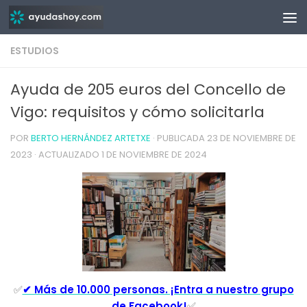
Saltar al contenido
ESTUDIOS
Ayuda de 205 euros del Concello de
Vigo: requisitos y cómo solicitarla
POR
BERTO HERNÁNDEZ ARTETXE
· PUBLICADA
23 DE NOVIEMBRE DE
2023
· ACTUALIZADO
1 DE NOVIEMBRE DE 2024
✅
✔ Más de 10.000 personas. ¡Entra a nuestro grupo
de Facebook!
✅