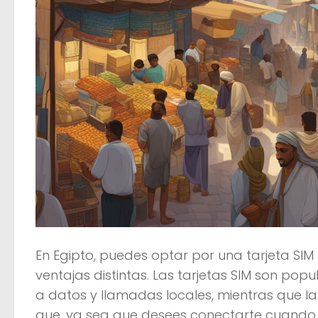
En Egipto, puedes optar por una tarjeta SIM
ventajas distintas. Las tarjetas SIM son popu
a datos y llamadas locales, mientras que la
que, ya sea que desees conectarte cuando ll