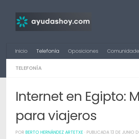
Saltar al contenido
Inicio
Telefonía
Oposiciones
Comunidade
TELEFONÍA
Internet en Egipto: 
para viajeros
POR
BERTO HERNÁNDEZ ARTETXE
· PUBLICADA
13 DE JUNIO 