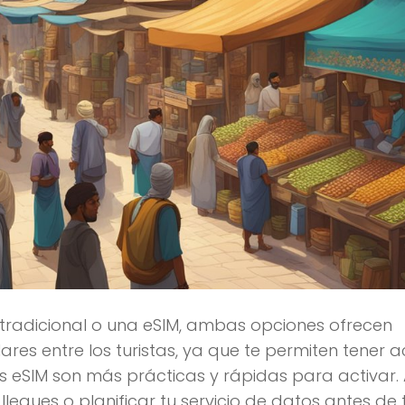
 tradicional o una eSIM, ambas opciones ofrecen
lares entre los turistas, ya que te permiten tener 
s eSIM son más prácticas y rápidas para activar. 
egues o planificar tu servicio de datos antes de 