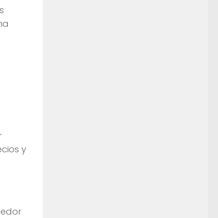
s
na
r
cios y
eedor