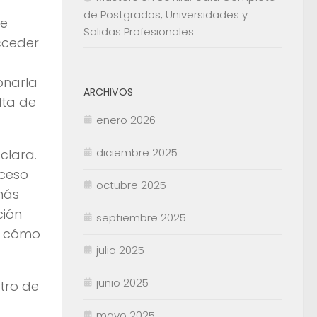
de Postgrados, Universidades y
te
Salidas Profesionales
cceder
onarla
ARCHIVOS
lta de
enero 2026
diciembre 2025
clara.
cceso
octubre 2025
más
ción
septiembre 2025
ir cómo
julio 2025
junio 2025
ntro de
mayo 2025