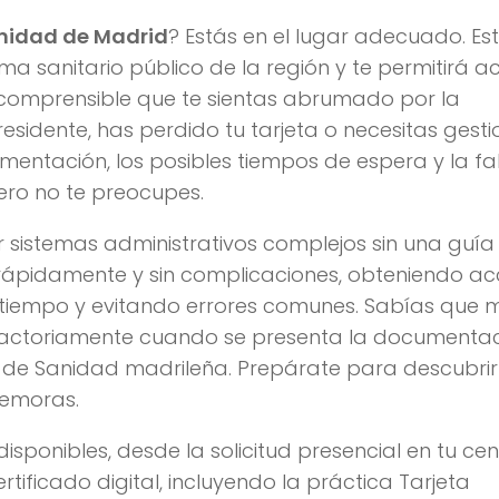
unidad de Madrid
? Estás en el lugar adecuado. Es
a sanitario público de la región y te permitirá a
 comprensible que te sientas abrumado por la
esidente, has perdido tu tarjeta o necesitas gesti
mentación, los posibles tiempos de espera y la fa
ero no te preocupes.
sistemas administrativos complejos sin una guía 
e rápidamente y sin complicaciones, obteniendo a
tiempo y evitando errores comunes. Sabías que 
tisfactoriamente cuando se presenta la documenta
ría de Sanidad madrileña. Prepárate para descubr
 demoras.
isponibles, desde la solicitud presencial en tu ce
tificado digital, incluyendo la práctica Tarjeta