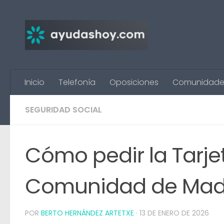
Saltar al contenido
Inicio
Telefonía
Oposiciones
Comunidade
SEGURIDAD SOCIAL
Cómo pedir la Tarjet
Comunidad de Mad
POR
BERTO HERNÁNDEZ ARTETXE
·
13 DE ENERO DE 2026