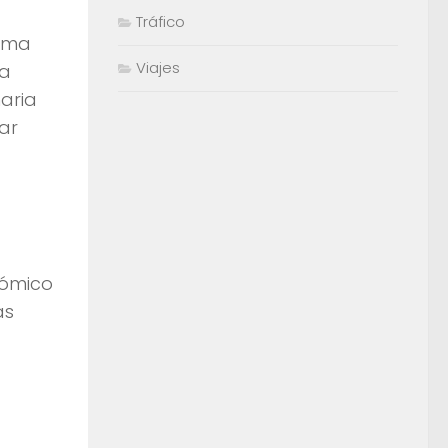
Tráfico
tema
Viajes
la
maria
ar
nómico
as