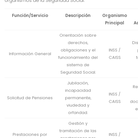
organismos de la Seguridad Social.
Función/Servicio
Descripción
Organismo
Principal
A
Orientación sobre
derechos,
Di
obligaciones y el
INSS /
Información General
funcionamiento del
CAISS
sistema de
Seguridad Social.
Jubilación,
Re
incapacidad
INSS /
Solicitud de Pensiones
permanente,
CAISS
doc
viudedad y
e
orfandad.
Gestión y
tramitación de las
Prestaciones por
INSS /