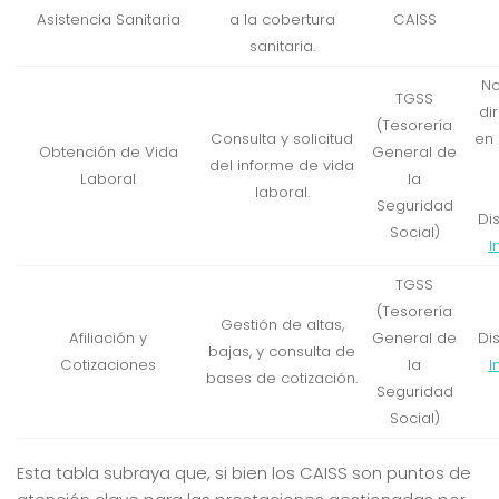
Asistencia Sanitaria
a la cobertura
CAISS
sanitaria.
No
TGSS
di
(Tesorería
Consulta y solicitud
en 
Obtención de Vida
General de
del informe de vida
Laboral
la
laboral.
Seguridad
Di
Social)
I
TGSS
(Tesorería
Gestión de altas,
Afiliación y
General de
Di
bajas, y consulta de
Cotizaciones
la
I
bases de cotización.
Seguridad
Social)
Esta tabla subraya que, si bien los CAISS son puntos de