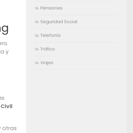
Pensiones
Seguridad Social
ng
Telefonía
ro.
Tráfico
a y
Viajes
es
Civil
 otras