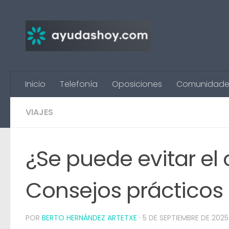
Saltar al contenido
Inicio
Telefonía
Oposiciones
Comunidade
VIAJES
¿Se puede evitar el
Consejos prácticos 
POR
BERTO HERNÁNDEZ ARTETXE
·
5 DE SEPTIEMBRE DE 2025