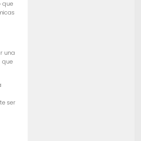
o que
micas
r una
e que
a
te ser